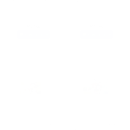
AUDIO Y VÍDEO 10" DIEL
AUDIO Y VÍDEO 7” DIEL
$136,55
$116,45
Añadir al carrito
Añadir al carrito
Seguridad
Seguridad
MONITOR 4.3" GRABA
MONITOR LCD GRABA
AUDIO Y VÍDEO DIEL
AUDIO Y VÍDEO 7” TOUCH