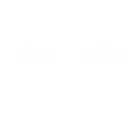
Inicio
Seguridad
4 CÁMARAS DE VIDEO
CITOFONO 84501-IN DIEL
VIGILANCIA
INALÁMBRICAS WIFI DIEL
$223,16
$21,80
Añadir al carrito
Añadir al carrito
¡En oferta!