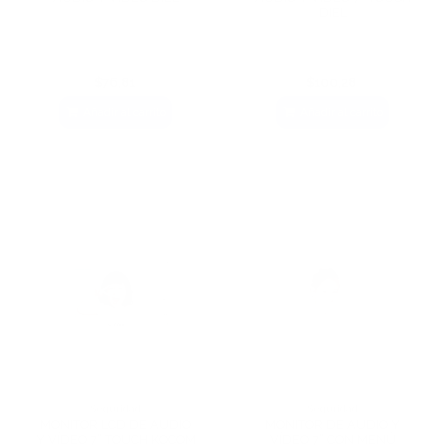
DIEL
$76,81
$100,28
Añadir al carrito
Añadir al carrito
Seguridad
Seguridad
MONITOR LCD DE AUDIO
MONITOR DE AUDIO Y
Y VÍDEO 7” TOUCH KOCOM
VÍDEO 7” CON MENÚ