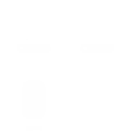
Kit Video Portero
Control de Asistencia
OPEN BOX DE KIT VIDEO
PLAN MENSUAL POR
PORTERO WIFI SMART
USUARIO LINCE CLOUD
KOCOM
BUSINESS
$182,62
$1,55
$332,04
Añadir al carrito
Añadir al carrito
Agotado