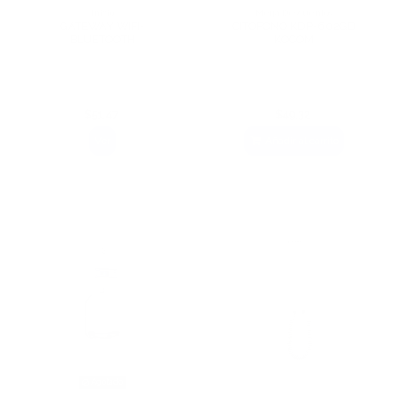
Inicio
Mega Descuentos
GATEWAY WIFI-
CITOFONO KDP-602GD
BLUETOOTH
KOCOM
$51,47
$49,32
Ver
Añadir al carrito
Agotado