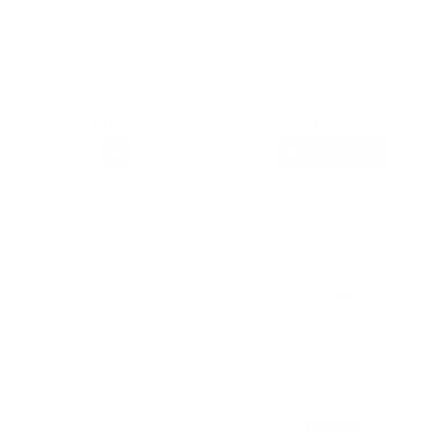
Balanzas para retail
Seguridad
BALANZA PESO/PRECIO
CITOFONO KIP-304 KOCOM
COLGANTE 30KG
$414,15
$23,47
Ver
Añadir al carrito
Agotado