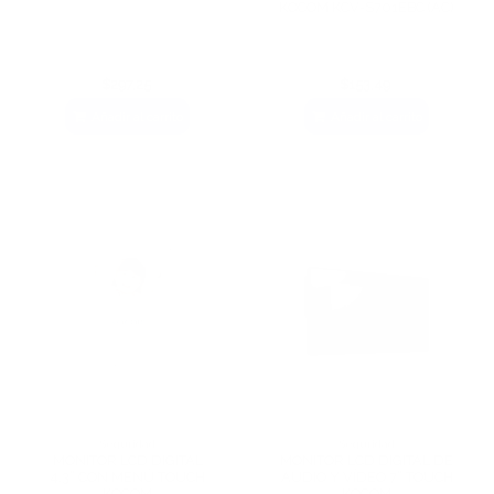
KOCOM KCV-S701EBC (AC)
$297,25
$153,49
Añadir al carrito
Añadir al carrito
Seguridad
Seguridad
MONITOR LCD DIGITAL
MONITOR LCD DIGITAL DE
4.3” CON MENÚ TOUCH
AUDIO Y VÍDEO 7” TOUCH
KOCOM
KOCOM