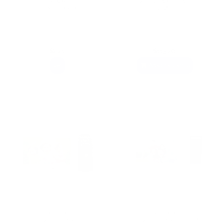
ESTACIÓN DE
KIT VIDEO PORTERO LCD
GUARDIANÍA
DE 4.3" DIEL
$2,21
$113,26
Ver
Añadir al carrito
Kit Video Portero
Seguridad
KIT DE VIDEO PORTERO
KIT VIDEO PORTERO 7"