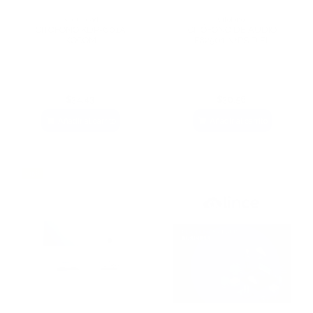
Seguridad
Citófonos
CITOFONO KDP-601A
CITÓFONO DE AUDIO
KOCOM
F82501IN+PS DIEL
$34,43
$30,58
Añadir al carrito
Añadir al carrito
-45%