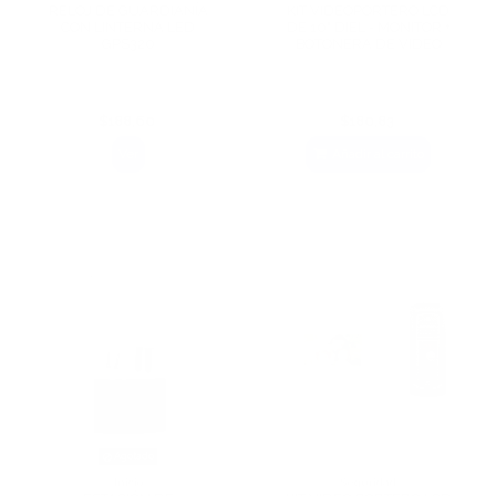
RELOJ DE GUARDIANÍA
KIT VIDEOPORTERO LCD
CON LINTERNA LED
DE 10" DIEL - MONITOR +
GPS320
BOTONERA DE VIDEO
$188,60
$180,83
Ver
Añadir al carrito
Agotado
Inicio
Seguridad