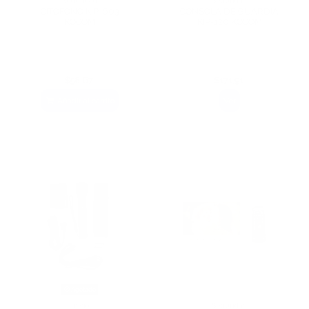
Seguridad
Seguridad
CITOFONO KIP-603
CONSOLA DE GUARDIA
KOCOM
KIP-120 KOCOM
$58,67
$171,91
Añadir al carrito
Ver
Agotado
Inicio
Seguridad