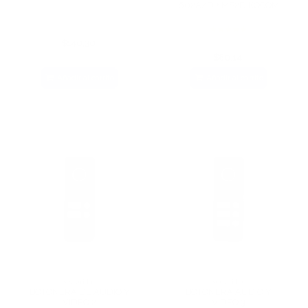
602A/D + MS2D KOCOM
$140,30
$80,14
Añadir al carrito
Añadir al carrito
Seguridad
Seguridad
BOTONERA DE AUDIO Y
BOTONERA AUDIO Y
VIDEO 2
VIDEO 3