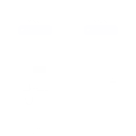
$149,94
$119,49
Añadir al carrito
Añadir al carrito
Seguridad
Seguridad
MONITOR LCD DE AUDIO
KIT DE AUDIO PORTERO
Y VÍDEO 4.3” MENÚ OSD
CON 2 CITOFONOS Y UN
KOCOM
FRENTE DE CALLE KDP-