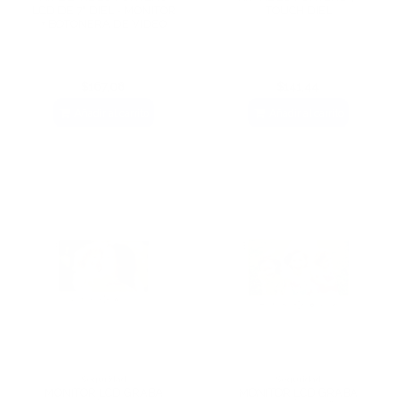
LCD DE 7" DIEL - MONITOR
TOUCH DIEL
+ BOTONERA DE VIDEO
$167,08
$141,44
Añadir al carrito
Añadir al carrito
Seguridad
Seguridad
MONITOR LCD GRABA
MONITOR LCD GRABA