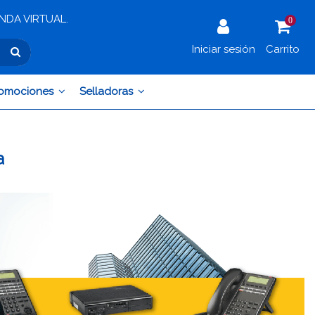
IENDA VIRTUAL.
0
Iniciar sesión
Carrito
omociones
Selladoras
a