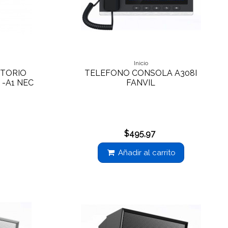
Inicio
ITORIO
TELEFONO CONSOLA A308I
 -A1 NEC
FANVIL
$495,97
Añadir al carrito