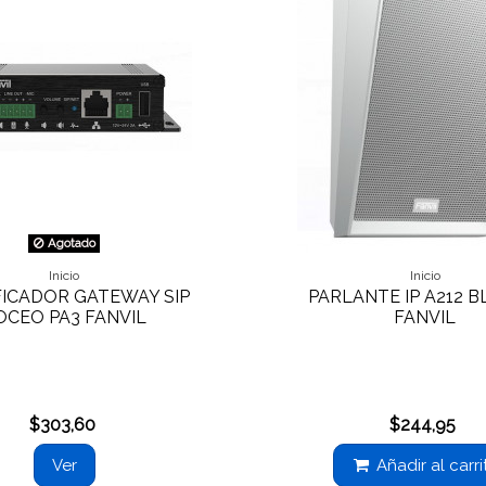
Agotado
Inicio
Inicio
FICADOR GATEWAY SIP
PARLANTE IP A212 
OCEO PA3 FANVIL
FANVIL
$303,60
$244,95
Ver
Añadir al carri