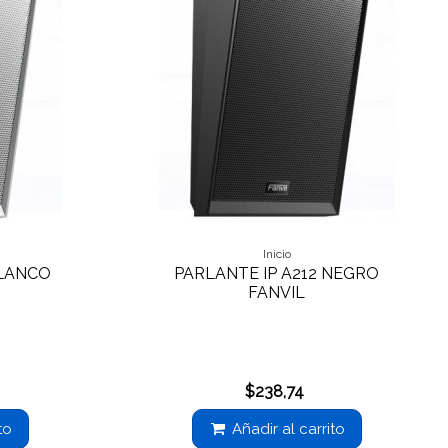
Inicio
BLANCO
PARLANTE IP A212 NEGRO
FANVIL
$238,74
to
Añadir al carrito