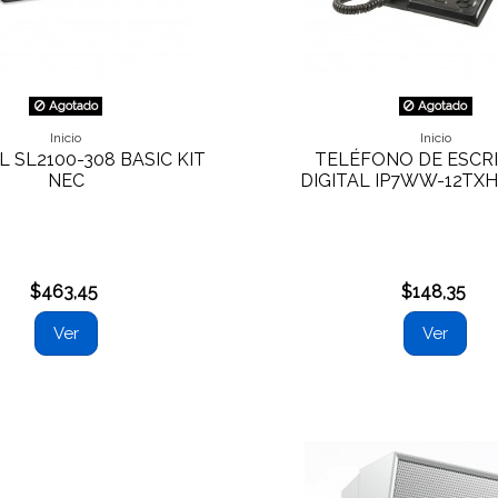
Agotado
Agotado
Inicio
Inicio
 SL2100-308 BASIC KIT
TELÉFONO DE ESCR
NEC
DIGITAL IP7WW-12TXH
$463,45
$148,35
Ver
Ver