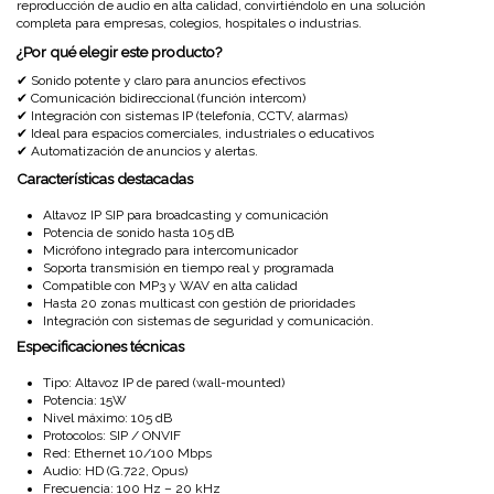
reproducción de audio en alta calidad, convirtiéndolo en una solución
completa para empresas, colegios, hospitales o industrias.
¿Por qué elegir este producto?
✔ Sonido potente y claro para anuncios efectivos
✔ Comunicación bidireccional (función intercom)
✔ Integración con sistemas IP (telefonía, CCTV, alarmas)
✔ Ideal para espacios comerciales, industriales o educativos
✔ Automatización de anuncios y alertas.
Características destacadas
Altavoz IP SIP para broadcasting y comunicación
Potencia de sonido hasta 105 dB
Micrófono integrado para intercomunicador
Soporta transmisión en tiempo real y programada
Compatible con MP3 y WAV en alta calidad
Hasta 20 zonas multicast con gestión de prioridades
Integración con sistemas de seguridad y comunicación.
Especificaciones técnicas
Tipo: Altavoz IP de pared (wall-mounted)
Potencia: 15W
Nivel máximo: 105 dB
Protocolos: SIP / ONVIF
Red: Ethernet 10/100 Mbps
Audio: HD (G.722, Opus)
Frecuencia: 100 Hz – 20 kHz