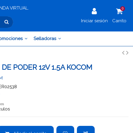
IENDA VIRTUAL.
0
Iniciar sesión
Carrito
omociones
Selladoras
DE PODER 12V 1.5A KOCOM
M
ER02538
7
dos
culos