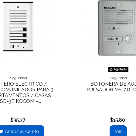
Agotado
Seguridad
Seguridad
TERO ELÉCTRICO /
BOTONERA DE AUD
COMUNICADOR PARA 3
PULSADOR MS-2D 
RTAMENTOS / CASAS
SD-3B KOCOM –...
$35,37
$15,80
Añadir al carrito
Ver