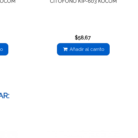
 KOCOM
CITOFONO KIP-603 KOCOM
$58,67
to
Añadir al carrito
AR: