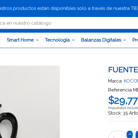
stros productos están disponibles solo a través de nuestra T
Smart Home
Tecnología
Balanzas Digitales
Pr
FUENTE 
Marca:
KOCO
Referencia
M
$29,7
Impuestos inclui
Stock: 35 Artí