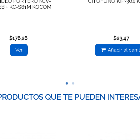
VIDEO PORTERO KCV-
CITOFONO KIP-304
EB + KC-S81M KOCOM
$176,26
$23,47
Ver
Añadir al carri
PRODUCTOS QUE TE PUEDEN INTERES