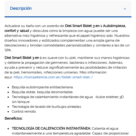
Descripción
Actualice su baño con un asiento de
Diel Smart Bidet 3 en 1 Autolimpieza,
confort y salud
y descubra cómo la limpieza con agua puede ser una
alternativa más higiénica y refrescante que el papel higiénico solo. Nuestros
diseños innovadores y estilizados complementan una amplia gama de
decoraciones y brindan comodidades personalizables y similares a las de un
SPA.
Diel Smart Bidet 3 en 1
es suave con tu piel, mantiene sus manos higiénicas
y detiene la propagación de gérmenes, bacterias o infecciones. Además,
ayuda a prevenir y reduce significativamente las posibilidades de irritación
de la piel, hemorroides, infecciones urinarias. Más información
aquí:
https://competencia.com.ec/bidet-smart-diel-/
Boquilla autolimpiante antibacteriana.
Boquilla doble, boquilla desmontable.
Tecnología de calentamiento instantáneo de agua dulce estéreo 3D
sin tanque.
Tecnología de lavado de burbujas aireadas
Control remoto
Beneficios:
TECNOLOGÍA DE CALEFACCIÓN INSTANTÁNEA:
Calienta el agua
instantáneamente a una temperatura agradable. Capaz de proporcionar