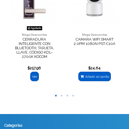
Agotado
Mega Descuentos
Mega Descuentos
CERRADURA
CAMARA WIFI SMART
INTELIGENTE CON
2.0PM 1080N PST-C10A
BLUETOOTH, TARJETA,
LLAVE, CÓDIGO KDL-
2700K KOCOM
$257,96
$24,64
Ver
Añadir al carrito
Categorías