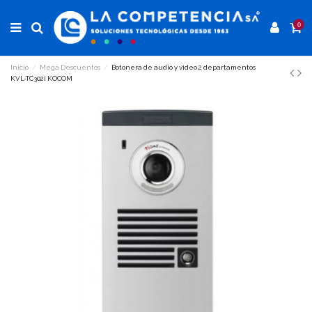
0
Inicio
Mega Descuentos
Botonera de audio y video 2 departamentos
KVL-TC302i KOCOM