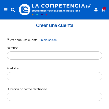
0
Crear una cuenta
¿Ya tiene una cuenta?
¡Inicie sesión!
Nombre
Apellidos
Dirección de correo electrónico