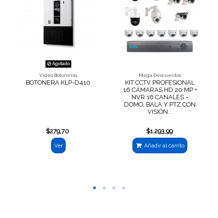
Agotado
Video Botoneras
Mega Descuentos
BOTONERA KLP-D410
KIT CCTV PROFESIONAL
16 CÁMARAS HD 20 MP +
NVR 16 CANALES –
DOMO, BALA Y PTZ CON
VISIÓN...
$279,70
$1.293,99
Ver
Añadir al carrito