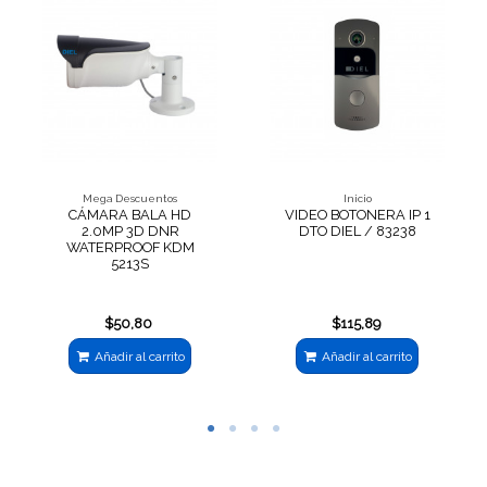
Mega Descuentos
Inicio
CÁMARA BALA HD
VIDEO BOTONERA IP 1
2.0MP 3D DNR
DTO DIEL / 83238
WATERPROOF KDM
5213S
$50,80
$115,89
Añadir al carrito
Añadir al carrito