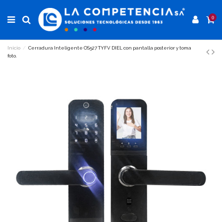
0
Inicio
Cerradura Inteligente OS527 TYFV DIEL con pantalla posterior y toma
foto.