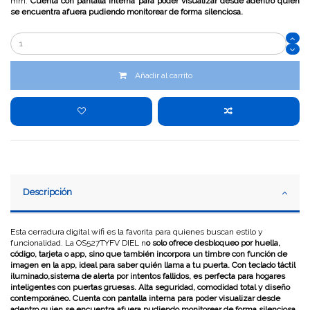
mm.
Cuenta con pantalla interna para poder visualizar desde adentro quien
se encuentra afuera pudiendo monitorear de forma silenciosa.
Añadir al carrito
Descripción
Esta cerradura digital wifi es la favorita para quienes buscan estilo y
funcionalidad. La OS527TYFV DIEL n
o solo ofrece desbloqueo por huella,
código, tarjeta o app, sino que también incorpora un timbre con función de
imagen en la app, ideal para saber quién llama a tu puerta. Con teclado táctil
iluminado,sistema de alerta por intentos fallidos, es perfecta para hogares
inteligentes con puertas gruesas. Alta seguridad, comodidad total y diseño
contemporáneo.
Cuenta con pantalla interna para poder visualizar desde
adentro quien se encuentra afuera pudiendo monitorear de forma silenciosa.